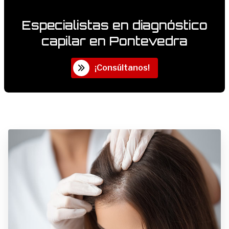
Valora nuestro servicio
Especialistas en diagnóstico
¡Déjanos una valoración!
capilar en Pontevedra
986 851 109
Whatsapp
¡Consúltanos!
Facebook
Instagram